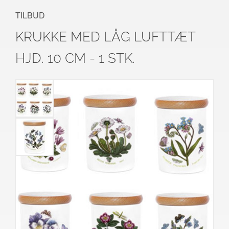
TILBUD
KRUKKE MED LÅG LUFTTÆT
HJD. 10 CM - 1 STK.